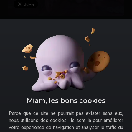
Menu
Informations générales
Accueil
Politique de confidentialité
Bons Plans
Mentions légales
Actus
Contact
Miam, les bons cookies
Tests
Skibiguides
Dossiers
Parce que ce site ne pourrait pas exister sans eux,
Précommandes
nous utilisons des cookies. Ils sont la pour améliorer
Promo Marchands
votre expérience de navigation et analyser le trafic du
Évènements