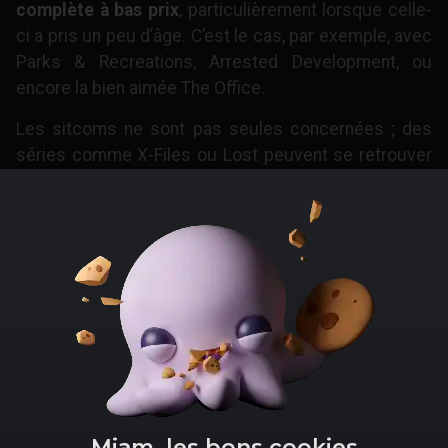
complète à bas prix
, particulièrement lorsque celle-
ci a pris un peu d’âge. C’est le cas, par exemple, avec
Parks & Recreations, Arrested Development, ou
encore la bien aimée The Office.
Les sitcoms ne sont pas seules concernées ; des
séries comme X-Files ou Lost peuvent se retrouver
en
coffret intégral à bas prix
. Tous les bons plans
sont disponibles ci-dessus.
Menu
Informations générales
Accueil
Politique de confidentialité
Bons Plans
Mentions légales
Actus
Contact
Miam, les bons cookies
Tests