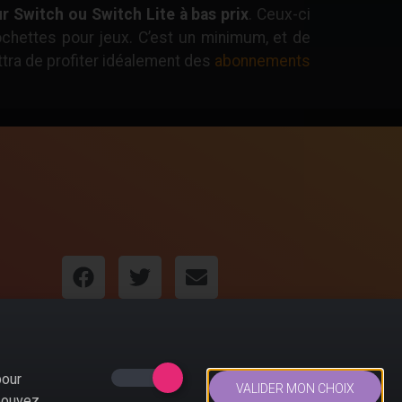
r Switch ou Switch Lite à bas prix
. Ceux-ci
ochettes pour jeux. C’est un minimum, et de
tra de profiter idéalement des
abonnements
pour
VALIDER MON CHOIX
 pouvez