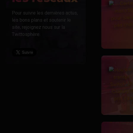
PS5
Pour suivre les dernières actus,
Livres et guides
les bons plans et soutenir le
Xbox One
site, rejoignez nous sur la
Comics
Twittosphère.
Xbox Series X
Manga
Musique
Puzzles