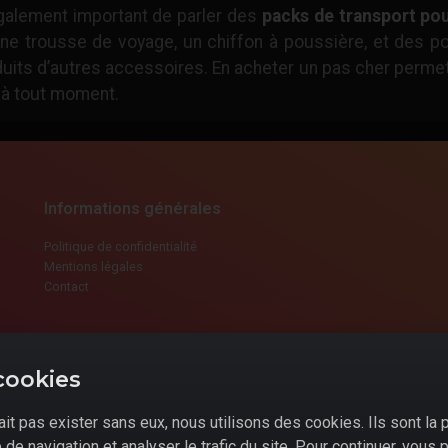
également important de parler des
packs de transport pou
ne trousse de voyage, un chiffon à poussière, et des p
uits d’autres accessoires. En acheter un pas cher permet
t à tout moment.
Informations générales
Politique de confidentialité
Mentions légales
Contact
cookies
it pas exister sans eux, nous utilisons des cookies. Ils sont la 
de navigation et analyser le trafic du site. Pour continuer, vous