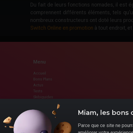
Du fait de leurs fonctions nomades, il est 
comprennent différents éléments, tels qu’u
nombreux constructeurs ont doté leurs prod
Switch Online en promotion
à tout endroit, e
Menu
Accueil
Bons Plans
Actus
Tests
Skibiguides
Dossiers
Précommandes
Miam, les bons 
Promo Marchands
Évènements promotionnels
Parce que ce site ne pourra
améliorer votre expérience 