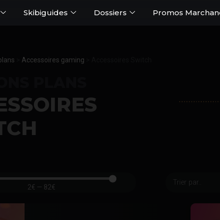
Skibiguides
Dossiers
Promos Marchan
plans
>
Accessoires gaming
>
Accessoires Switch
BONS PLANS
ESSOIRES
TCH
2
€
—
82
€