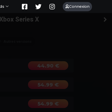
Connexion
ds
 Xbox Series X
Autres versions
44.90 €
54.99 €
54.99 €