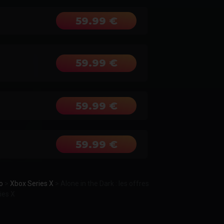
59.99 €
59.99 €
59.99 €
59.99 €
o
>
Xbox Series X
>
Alone in the Dark : les offres
ies X