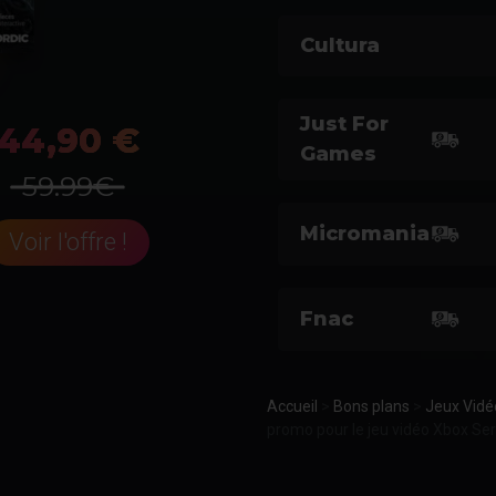
Cultura
Just For
44,90 €
Games
59.99€
Micromania
Voir l'offre !
Fnac
Accueil
>
Bons plans
>
Jeux Vidé
promo pour le jeu vidéo Xbox Ser