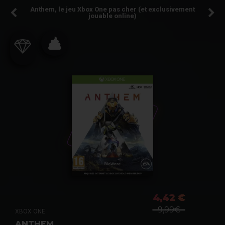
Anthem, le jeu Xbox One pas cher (et exclusivement
jouable online)
4,42 €
9,99€
XBOX ONE
ANTHEM