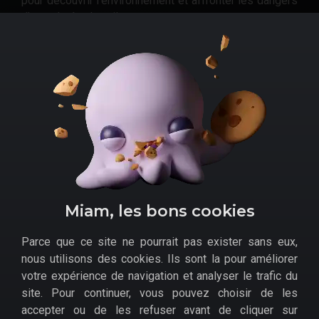
pour découvrir l'environnement et affronter les dangers
d'une planète hostile.
Attention toutefois : le jeu se joue exclusivement en
ligne. Il faudra donc une adhésion au Xbox Live Gold
pour y jouer. Néanmoins, à ce petit prix là, vous pouvez
y aller les yeux fermés. Pensez à cliquer au bon endroit
avant.
Comment profiter du
bon plan sur le jeu Xbox One
Anthem
?
Amazon
Miam, les bons cookies
Accueil
>
Bons plans
>
Jeux Vidéo
>
Xbox One
>
Anthem, le
Parce que ce site ne pourrait pas exister sans eux,
jeu Xbox One pas cher (et exclusivement jouable online)
nous utilisons des cookies. Ils sont la pour améliorer
votre expérience de navigation et analyser le trafic du
site. Pour continuer, vous pouvez choisir de les
AUTEUR DE CE BON PLAN
accepter ou de les refuser avant de cliquer sur