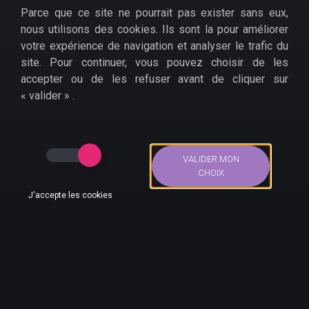
Parce que ce site ne pourrait pas exister sans eux,
nous utilisons des cookies. Ils sont la pour améliorer
votre expérience de navigation et analyser le trafic du
Pour cela, il faudra prendre les bonnes décisions,
site. Pour continuer, vous pouvez choisir de les
chaque choix ayant ses conséquences. Saurez-vous
accepter ou de les refuser avant de cliquer sur
résister à la menace des dredges, ces êtres de pierre
« valider » .
composés ? Pour le savoir, ne reste plus qu'à profiter
de ce
bon plan sur The Banner Saga Trilogy, en
édition Bonus sur Xbox One
.
VALIDER MON
Amazon
CHOIX
Just For Games
J'accepte les cookies
Cdiscount
Bons Plans
Actus
Compte
Recherche
Accueil
>
Bons plans
>
Jeux Vidéo
>
Xbox One
>
Jeu Xbox
One pas cher : The Banner Saga Trilogy édition Bonus