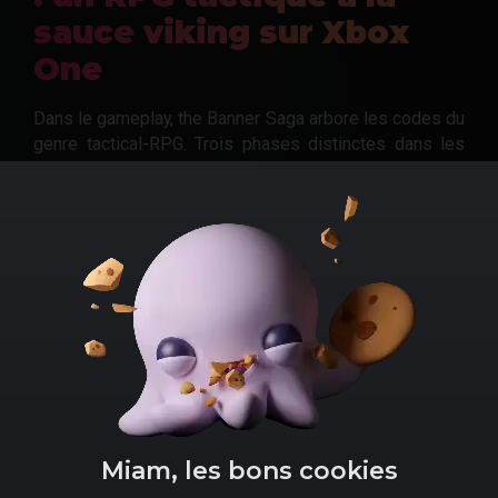
sauce viking sur Xbox
One
Dans le gameplay, the Banner Saga arbore les codes du
genre tactical-RPG. Trois phases distinctes dans les
mécaniques se distinguent : le voyage, les
discussions, et les combats. Vos objectifs diffèrent
selon les personnages et épisodes concernés, mais il
faudra de manière générale prendre soin de votre
caravane pour l'y mener, elle et ses habitants, à bon
port.
Miam, les bons cookies