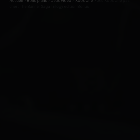
Accueil
>
Bons plans
>
Jeux Vidéo
>
Xbox One
>
Jeu Xbox One pas
cher : The Banner Saga Trilogy édition Bonus