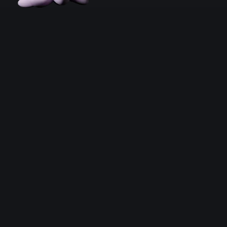
Contre-la-montre : tout est dans le nom, n
Comme son illustre aîné, cette éditio
joueurs en ligne.
Découvrez les
bonnes affaires pour Bur
Fnac
Cultura
Amazon
E.Leclerc
Accueil
>
Bons plans
>
Jeux Vidéo
>
PS4
>
Bon
AUTEUR DE CE BON PLAN