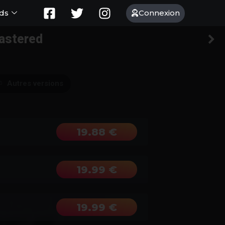
Connexion
ds
mastered
Autres versions
19.88 €
19.99 €
19.99 €