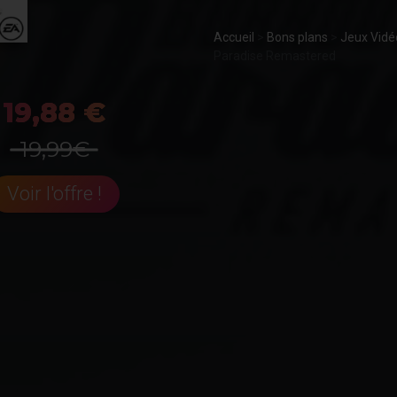
Accueil
>
Bons plans
>
Jeux Vidé
Paradise Remastered
19,88 €
19,99€
Voir l'offre !