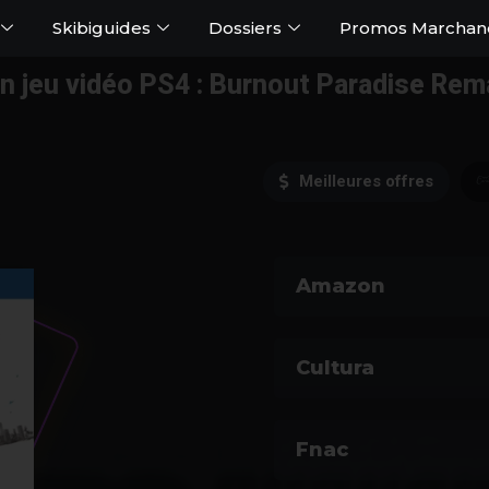
Skibiguides
Dossiers
Promos Marchan
n jeu vidéo PS4 : Burnout Paradise Re
Meilleures offres
Amazon
Cultura
Fnac