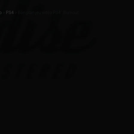
o
>
PS4
>
Bon plan jeu vidéo PS4 : Burnout