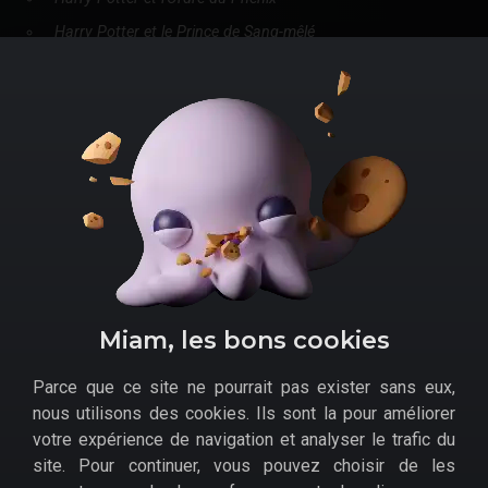
Harry Potter et le Prince de Sang-mêlé
Harry Potter et les Reliques de l'ombre - Partie 1
Harry Potter et les Reliques de l'ombre - Partie 2
.
Les bons plans pour
l'intégrale des films
Harry Potter en Blu-ray
Comment acheter le
coffret Blu-ray Harry Potter pas
cher
?
Fnac
Miam, les bons cookies
Amazon
Parce que ce site ne pourrait pas exister sans eux,
Cultura
nous utilisons des cookies. Ils sont la pour améliorer
E.Leclerc
.
votre expérience de navigation et analyser le trafic du
site. Pour continuer, vous pouvez choisir de les