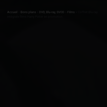
Accueil
>
Bons plans
>
DVD, Blu-ray, SVOD
>
Films
>
Coffret Blu-ray
intégrale films Harry Potter en promotion