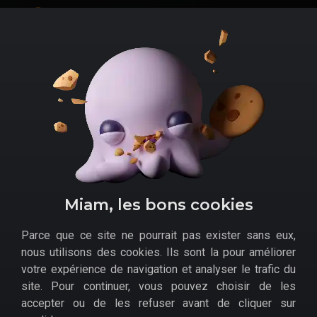
Fnac
E.Leclerc
Auchan
Accueil
>
Bons plans
>
DVD, Blu-ray, SVOD
>
Films
>
Coffret
Blu-Ray 4K 2 films Wonder Woman à petit prix
AUTEUR DE CE BON PLAN
Miam, les bons cookies
Parce que ce site ne pourrait pas exister sans eux,
nous utilisons des cookies. Ils sont la pour améliorer
votre expérience de navigation et analyser le trafic du
site. Pour continuer, vous pouvez choisir de les
H2B
accepter ou de les refuser avant de cliquer sur