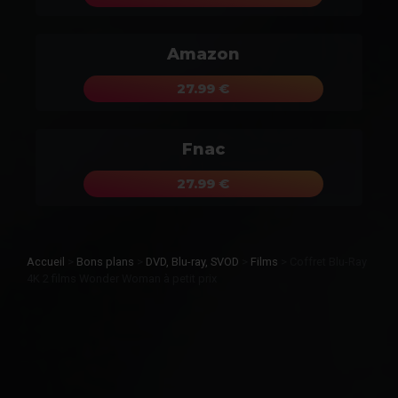
Amazon
27.99 €
Fnac
27.99 €
Accueil
>
Bons plans
>
DVD, Blu-ray, SVOD
>
Films
>
Coffret Blu-Ray
4K 2 films Wonder Woman à petit prix