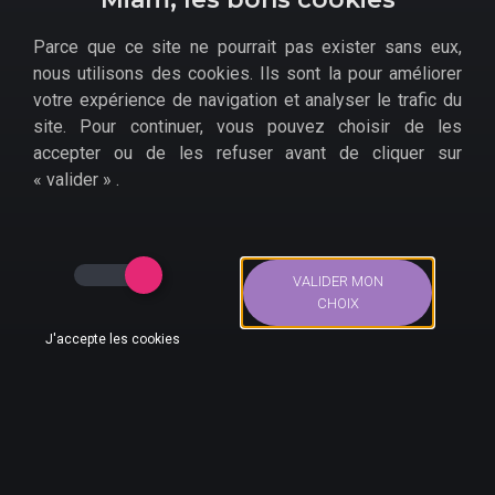
Parce que ce site ne pourrait pas exister sans eux,
nous utilisons des cookies. Ils sont la pour améliorer
votre expérience de navigation et analyser le trafic du
site. Pour continuer, vous pouvez choisir de les
accepter ou de les refuser avant de cliquer sur
D'autres
offres promotionnelles
sont peut-être
« valider » .
disponibles pour
Devil May Cry 5 sur Xbox One et
Xbox Series X
chez les revendeurs suivants ?
Fnac
VALIDER MON
Micromania
CHOIX
Cultura
J'accepte les cookies
Amazon
Bons Plans
Actus
Compte
Recherche
Accueil
>
Bons plans
>
Jeux Vidéo
>
Xbox One
>
Devil May
Cry 5, jeu vidéo Xbox One pas cher