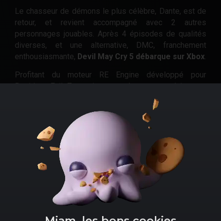
Le chasseur de démons le plus célèbre, Dante, est de
retour, et revient accompagné avec 2 autres
personnages jouables. Après 4 épisodes de qualités
diverses, et une alternative, DMC, franchement
enthousiasmante,
Devil May Cry 5 débarque sur Xbox
.
Profitant du moteur RE Engine développé pour
Resident Evil 7, ce titre est plus spectaculaire que
jamais. Une réussite saluée par la critique comme par
les joueurs s'y étant adonnés.
Ce titre pour Xbox One ravira également les
possesseurs de Xbox Series X. En effet la
compatibilité de l'environnement Xbox lui permet de
fonctionner sur les deux plateformes.
Miam, les bons cookies