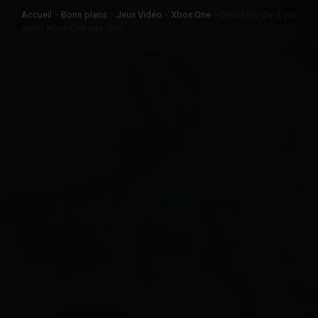
Accueil
>
Bons plans
>
Jeux Vidéo
>
Xbox One
>
Devil May Cry 5, jeu
vidéo Xbox One pas cher