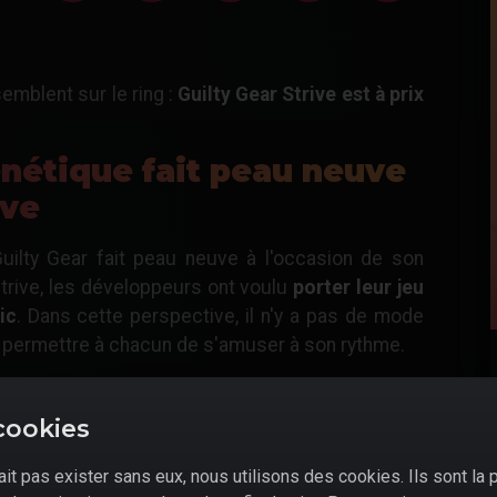
emblent sur le ring :
Guilty Gear Strive est à prix
énétique fait peau neuve
ive
Guilty Gear fait peau neuve à l'occasion de son
trive, les développeurs ont voulu
porter leur jeu
ic
. Dans cette perspective, il n'y a pas de mode
de permettre à chacun de s'amuser à son rythme.
l'Instant Kill, marque de fabrique de la saga
. Il lui
ant d'arriver dans d'autres arènes lorsqu'un coup
cookies
 de l'écran. Un petit goût de déjà-vu, rappelant
exemple.
it pas exister sans eux, nous utilisons des cookies. Ils sont la 