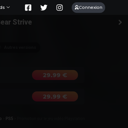
Connexion
ds
Gear Strive
Autres versions
29.99 €
29.99 €
o
>
PS5
>
Promotion sur le jeu vidéo Playstation