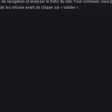
de navigation et analyser le trafic du site. Pour continuer, vous
biais de l'un des 15 personnages inclus de base.
de les refuser avant de cliquer sur « valider » .
outant des protagonistes pour autant de variétés
ive est nimbé d'une esthétique 2D remarquable
, rappelant par là les derniers essais de Street