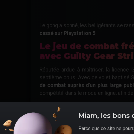
Le gong a sonné, les belligérants se rass
cassé sur Playstation 5
.
Le jeu de combat fr
avec Guilty Gear Str
Réputée ardue à maîtriser, la licence 
septième opus. Avec ce volet baptisé S
de combat auprès d'un plus large publ
compétitif dans le mode en ligne, afin 
Toutefois
Guilty Gear Strive retient-il 
ajoute désormais le Wall Break, permett
Miam, les bons 
est porté à un adversaire dans le coin
furieusement la saga Dead or Alive par 
Parce que ce site ne pourra