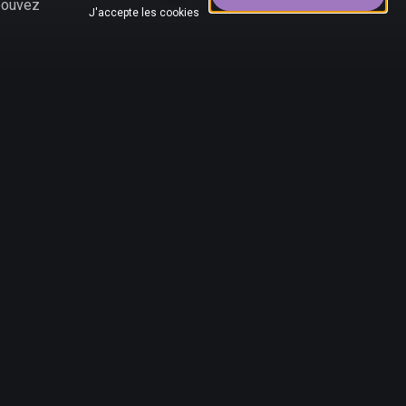
 pouvez
J'accepte les cookies
PS5
69,90 €
SILENT HILL 2
79,99 €
Sortie le 31/12/2024
44,90 €
PS5
ALONE IN THE DARK
59,99 €
PS5
FINAL FANTASY VII
60,49 €
REBIRTH
79,99 €
Sortie le 29/02/2024