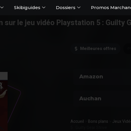
Skibiguides
Dossiers
Promos Marchan
sur le jeu vidéo Playstation 5 : Guilty 
Meilleures offres
Amazon
Auchan
Accueil
>
Bons plans
>
Jeux Vidé
5 : Guilty Gear Strive