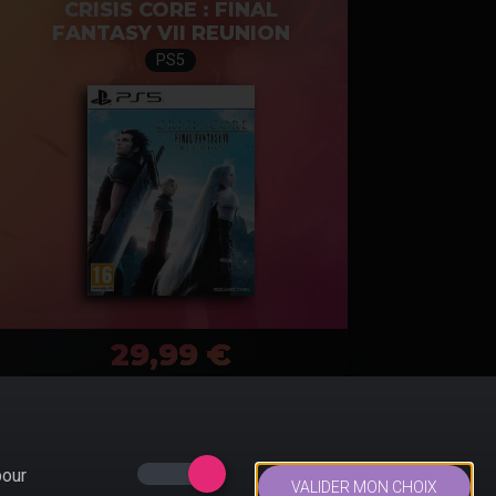
CRISIS CORE : FINAL
FANTASY VII REUNION
PS5
29,99 €
PS5
DEATH STRANDING 2
pour
VALIDER MON CHOIX
Sortie le 31/12/2024