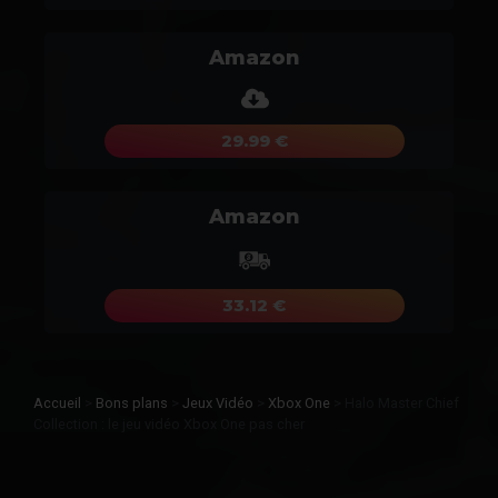
Amazon
29.99 €
Amazon
33.12 €
Accueil
>
Bons plans
>
Jeux Vidéo
>
Xbox One
>
Halo Master Chief
Collection : le jeu vidéo Xbox One pas cher