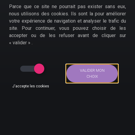
Parce que ce site ne pourrait pas exister sans eux,
Cerise sur le gâteau : la compilation inclut également
nous utilisons des cookies. Ils sont la pour améliorer
Halo Nightfall, la série digitale. Plus aucun scrupule à
votre expérience de navigation et analyser le trafic du
se jeter sur ce
bon plan Xbox One pour Halo : Master
site. Pour continuer, vous pouvez choisir de les
Chief Collection.
accepter ou de les refuser avant de cliquer sur
Cdiscount
« valider » .
Amazon
Amazon (code de téléchargement)
Micromania (Code de téléchargement)
VALIDER MON
CHOIX
Eneba (Code de téléchargement)
J'accepte les cookies
Bons Plans
Actus
Compte
Recherche
Accueil
>
Bons plans
>
Jeux Vidéo
>
Xbox One
>
Halo Master
Chief Collection : le jeu vidéo Xbox One pas cher
AUTEUR DE CE BON PLAN