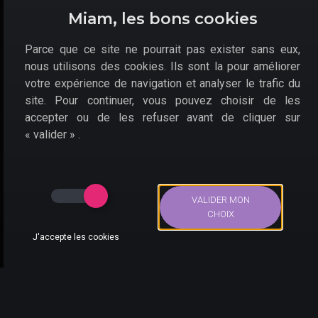
volontés d'expansion
; au joueur de s'en défaire par le
Miam, les bons cookies
biais de la diplomatie, ou de la confrontation. Les
batailles deviennent un jeu au tour par tour sur la carte
Parce que ce site ne pourrait pas exister sans eux,
du monde. Érigez-vous au sommet de la chaîne
historique pour faire perdurer l'espèce humaine.
nous utilisons des cookies. Ils sont la pour améliorer
votre expérience de navigation et analyser le trafic du
site. Pour continuer, vous pouvez choisir de les
accepter ou de les refuser avant de cliquer sur
« valider » .
VALIDER MON
CHOIX
J'accepte les cookies
Choisissez votre civilisation et faites-la évoluer au gré de
Bons Plans
Actus
Compte
Recherche
l'Histoire.
Plusieurs marchands proposent le
jeu Humankind pas
cher sur PC avec clé CD
. Parmi ceux-ci se trouvent :