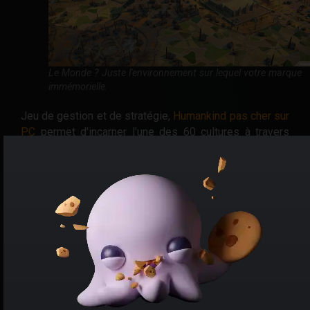
Le Monde ? Juste l'environnement sur lequel votre marque
immémorielle.
Jeu de gestion et de stratégie,
Humankind pas cher sur
PC
permet d'incarner l'une des 60 cultures à travers
différents âges. Du néolithique en passant à l'Antiquité,
jusqu'à l'ère moderne en passant par le Moyen-Âge.
Loin de se contenter de ce postulat, le jeu à bas prix
avec clé CD permet de brasser les civilisations, afin
d'apporter des résultats extrêmement variés. Bien
entendu, il vous faudra
marquer l'Histoire de votre
empreinte
, avec des avancées significatives dans les
domaines scientifiques, technologiques, ou culturels.
Les
contrées voisines risquent d'empiéter sur les