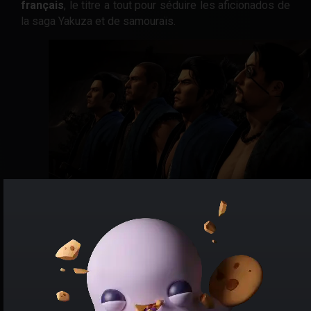
français
, le titre a tout pour séduire les aficionados de
la saga Yakuza et de samouraïs.
Quatre garçons pleins d'avenir.
Car oui, Like a Dragon : Ishin en promo sur Playstation 4
est un jeu dérivé de la saga phare de Sega. Par
conséquent, les joueurs pourront
retrouver certaines
têtes bien connues, dont Kiryu et Goro Mashima
.
Mélange de RPG, d'aventure et de beat'em all, le jeu