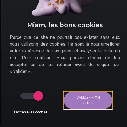
donne
4 styles de combat à apprivoiser
. On se
demande forcément quels seront les mini-jeux
disponibles, remplaçant le bowling ou les fléchettes.
En tous les cas : ça va trancher chérie.
Miam, les bons cookies
Parce que ce site ne pourrait pas exister sans eux,
nous utilisons des cookies. Ils sont la pour améliorer
votre expérience de navigation et analyser le trafic du
site. Pour continuer, vous pouvez choisir de les
accepter ou de les refuser avant de cliquer sur
« valider » .
On retrouve de nombreux personnages issus de la saga
Yakuza.
VALIDER MON
CHOIX
Comment acheter Like a
J'accepte les cookies
Dragon : Ishin pas cher
Bons Plans
Actus
Compte
Recherche
sur PS4 ?