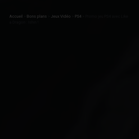
Accueil
>
Bons plans
>
Jeux Vidéo
>
PS4
>
Promo jeu PS4 avec Like
a Dragon : Ishin !