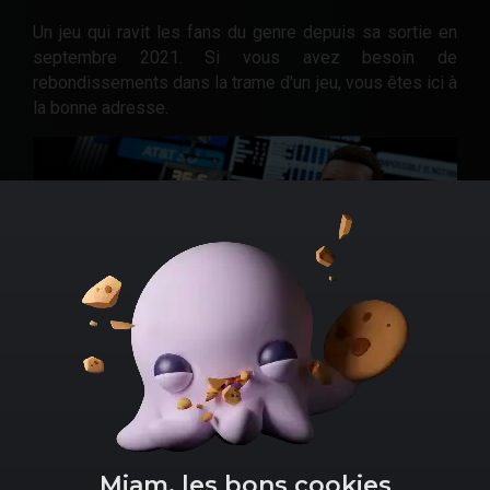
Un jeu qui ravit les fans du genre depuis sa sortie en
septembre 2021. Si vous avez besoin de
rebondissements dans la trame d'un jeu, vous êtes ici à
la bonne adresse.
Comment
acheter NBA 2K22 pas cher sur Xbox One
et Series X
?
Amazon
Miam, les bons cookies