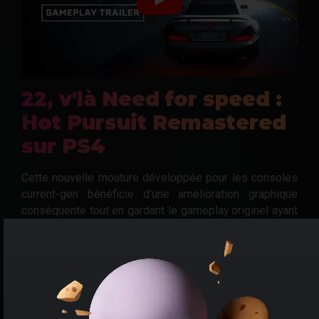
22, v'là Need for speed :
Hot Pursuit Remastered
sur PS4
Cette nouvelle mouture développée pour les consoles
current-gen bénéficie d'une amélioration graphique
conséquente tout en gardant le gameplay originel ayant
fait le succès du titre.