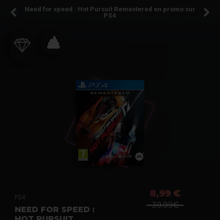
Need for speed : Hot Pursuit Remastered en promo sur
PS4
8,99 €
PS4
39.99€
NEED FOR SPEED :
HOT PURSUIT