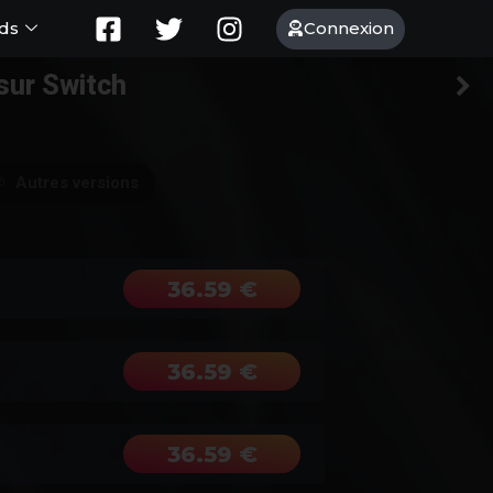
Connexion
ds
 sur Switch
Autres versions
36.59 €
36.59 €
36.59 €