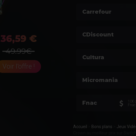
Carrefour
CDiscount
36,59 €
49.99€
Cultura
Voir l'offre !
Micromania
10€ o
Fnac
Fnac
Accueil
>
Bons plans
>
Jeux Vidé
Crown au meilleur prix sur Switc