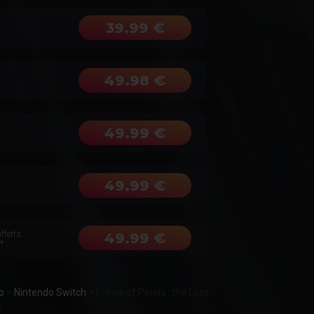
39.99 €
49.98 €
49.99 €
49.99 €
fferts
49.99 €
+
o
>
Nintendo Switch
>
Prince of Persia : the Lost
h