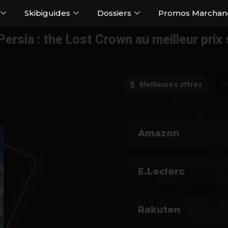
Skibiguides
Dossiers
Promos Marchan
Persia : the Lost Crown au meilleur prix
Meilleures offres
Amazon
E.Leclerc
Rakuten