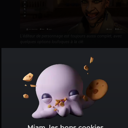
L'éditeur de personnage est toujours aussi complet, avec
quelques options loufoques à la clé.
Comme d'habitude, le joueur devra dans un premier
temps
personnaliser son personnage avec un
éditeur dédié
. Laissez libre cours à votre créativité,
les changements n'influeront pas sur le cours de
l'histoire. À moins que vous ne choisissiez une voix
zombie, rendant derechef incompréhensible chaque
intervention du protagoniste.
Par la suite, votre objectif sera de faire figurer votre
gang, les
Saints Row, au sommet de la chaîne
criminelle
. Obstacles à anéantir, les trois groupes
rivaux dominent pour le moment la ville fictive de Santo
Miam, les bons cookies