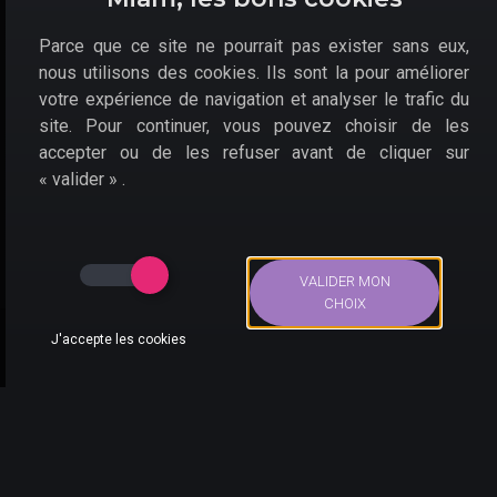
Ileso.
Parce que ce site ne pourrait pas exister sans eux,
Cette communauté urbaine du Sud-Ouest des États-
nous utilisons des cookies. Ils sont la pour améliorer
Unis fait la part belle aux environnements désertiques.
votre expérience de navigation et analyser le trafic du
Sorte de Los Angeles imaginaire, le
territoire
site. Pour continuer, vous pouvez choisir de les
décomposé en neuf districts
sera le parfait champ
accepter ou de les refuser avant de cliquer sur
de bataille pour les Saints Row.
« valider » .
Sans renier complètement l'excentricité des derniers
épisodes (progressivement lourdingues, il faut le dire),
ce
reboot reste fidèle à des affrontements et
personnages déjantés
. Pétoires loufoques et bolides
VALIDER MON
hyper rapides seront bien évidemment de la partie.
CHOIX
J'accepte les cookies
Bons Plans
Actus
Compte
Recherche