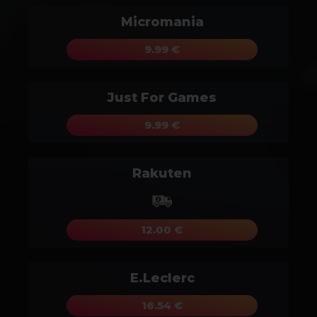
Micromania
9.99 €
Just For Games
9.99 €
Rakuten
12.00 €
E.Leclerc
16.54 €