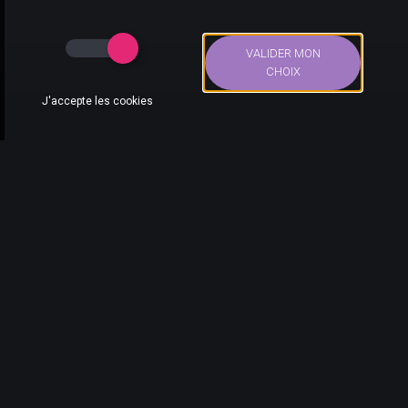
VALIDER MON
CHOIX
J'accepte les cookies
Bons Plans
Actus
Compte
Recherche
En moto ou à pied, il vous faudra faire preuve de sens
rythmique.
Quels sont les marchands proposant ponctuellement le
jeu Sayonara Wild Hearts pas cher sur PS4
?
Just For Games
Micromania
Rakuten