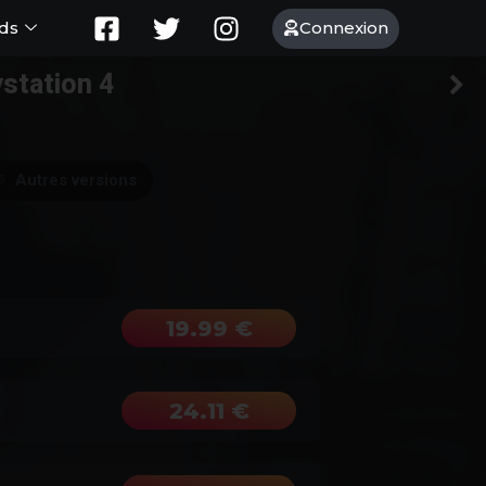
Connexion
ds
ystation 4
Autres versions
19.99 €
24.11 €