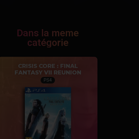
Dans la meme
catégorie
CRISIS CORE : FINAL
FANTASY VII REUNION
PS4