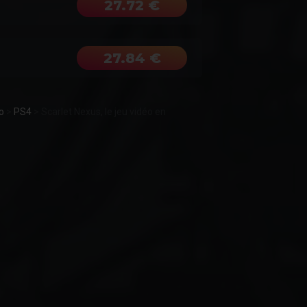
27.72 €
27.84 €
o
>
PS4
>
Scarlet Nexus, le jeu vidéo en