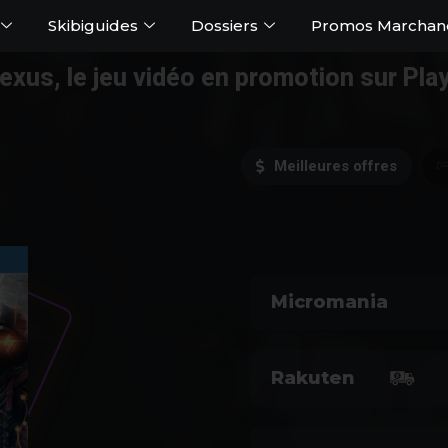
Skibiguides
Dossiers
Promos Marchan
exus, le jeu vidéo en promotion sur Pla
Meilleures offres
Micromania
Rakuten