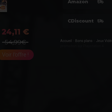
Amazon
CDiscount
24,11 €
54,99€
Accueil
>
Bons plans
>
Jeux Vidé
promotion sur Playstation 4
Voir l'offre !