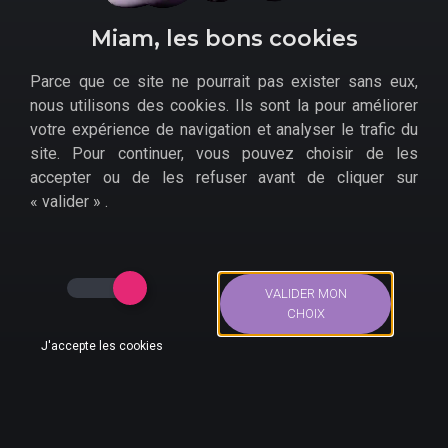
Miam, les bons cookies
Parce que ce site ne pourrait pas exister sans eux,
nous utilisons des cookies. Ils sont la pour améliorer
Différentes
offres promotionnelles disponibles
votre expérience de navigation et analyser le trafic du
pour Spacebase Startopia sur PS5 :
site. Pour continuer, vous pouvez choisir de les
accepter ou de les refuser avant de cliquer sur
Cultura
« valider » .
Fnac
Micromania
E.Leclerc
VALIDER MON
Amazon
CHOIX
J'accepte les cookies
Bons Plans
Actus
Compte
Recherche
Accueil
>
Bons plans
>
Jeux Vidéo
>
PS5
>
Spacebase
Startopia sur PS5 en Promo