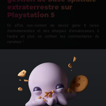
extraterrestre sur
Playstation 5
En effet, non-content de devoir gérer 8 races
d'extraterrestres et des attaques d'envahisseurs, il
faudra en plus se coltiner les commentaires du
narrateur !
Sur un ton léger et décalé, Spacebase Startopia
mélange des aspects de gestion et de stratégie avec
la construction d'un véritable empire spatiale. Une
campagne principale et des modes multijoueurs sont à
découvrir, histoire de pouvoir se marrer à plusieurs.