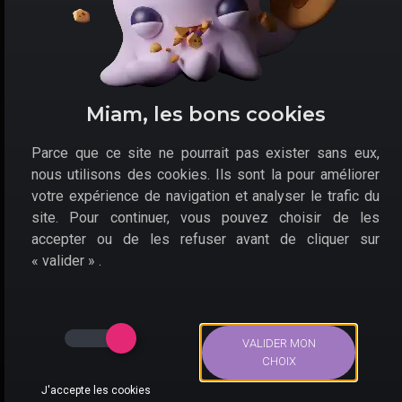
Un grand nombre de guerriers seront disposés à rejoindre la
bataille durant l'aventure.
Tactics Ogre : Reborn est
un JRPG tactique classique
au tour par tour
. Le
gameplay
se divise entre
Miam, les bons cookies
différentes phases d'exploration de dialogue et de
combat. Les joueurs y contrôlent
une équipe de
Parce que ce site ne pourrait pas exister sans eux,
soldats bénéficiant chacun d'avantages
dont ils
nous utilisons des cookies. Ils sont la pour améliorer
devront faire usage avec sagesse pour contrer leurs
adversaires.
votre expérience de navigation et analyser le trafic du
site. Pour continuer, vous pouvez choisir de les
Cette version Reborn du jeu sur PS5 est un remaster
accepter ou de les refuser avant de cliquer sur
bénéficiant de plusieurs améliorations. Ainsi,
« valider » .
graphisme, design sonore et gameplay ont été
améliorés
pour offrir une meilleure expérience aux
joueurs.
VALIDER MON
CHOIX
J'accepte les cookies