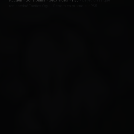
Accueil
>
Bons plans
>
Jeux Vidéo
>
PS5
>
Le jeu classique
remasérisé Tactics Ogre : Reborn en promo sur PS5