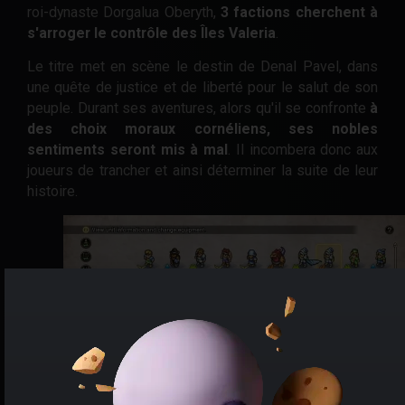
roi-dynaste Dorgalua Oberyth,
3 factions cherchent à
s'arroger le contrôle des Îles Valeria
.
Le titre met en scène le destin de Denal Pavel, dans
une quête de justice et de liberté pour le salut de son
peuple. Durant ses aventures, alors qu'il se confronte
à
des choix moraux cornéliens, ses nobles
sentiments seront mis à mal
. Il incombera donc aux
joueurs de trancher et ainsi déterminer la suite de leur
histoire.