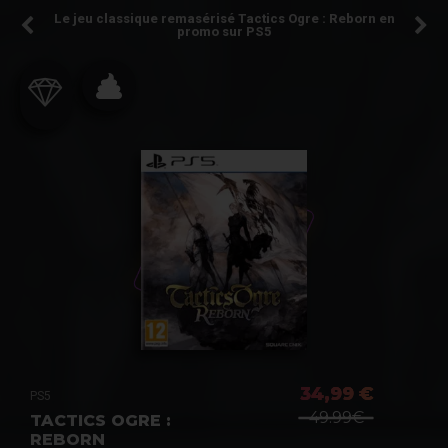
Le jeu classique remasérisé Tactics Ogre : Reborn en
promo sur PS5
34,99 €
PS5
49.99€
TACTICS OGRE :
REBORN