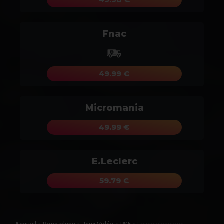
Fnac
49.99 €
Micromania
49.99 €
E.Leclerc
59.79 €