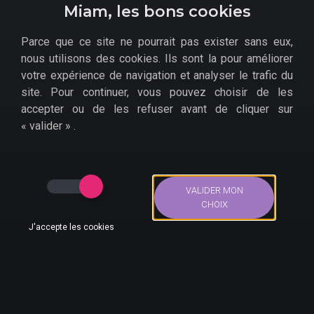
Miam, les bons cookies
Parce que ce site ne pourrait pas exister sans eux,
nous utilisons des cookies. Ils sont la pour améliorer
Quels bons plans pour le
votre expérience de navigation et analyser le trafic du
jeu The Last of Us
site. Pour continuer, vous pouvez choisir de les
accepter ou de les refuser avant de cliquer sur
Remastered sur PS4 ?
« valider » .
Comment
acheter The Last of Us Remastered pas
cher sur PS4
?
Amazon
VALIDER MON
CHOIX
Fnac
J'accepte les cookies
Cultura
Bons Plans
Actus
Compte
Recherche
Micromania
Cdiscount
Auchan