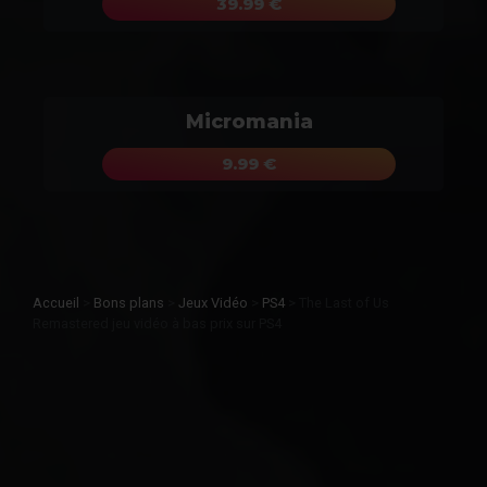
39.99 €
Micromania
9.99 €
Accueil
>
Bons plans
>
Jeux Vidéo
>
PS4
>
The Last of Us
Remastered jeu vidéo à bas prix sur PS4