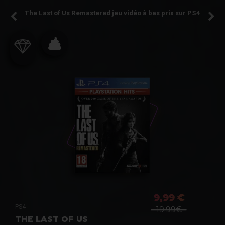
The Last of Us Remastered jeu vidéo à bas prix sur PS4
9,99 €
PS4
19.99€
THE LAST OF US