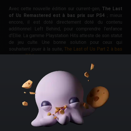
Avec cette nouvelle édition sur current-gen,
The Last
of Us Remastered est à bas prix sur PS4
; mieux
encore, il est doté directement doté du contenu
additionnel Left Behind, pour comprendre l'enfance
d'Ellie. La gamme Playstation Hits atteste de son statut
de jeu culte. Une bonne solution pour ceux qui
souhaitent jouer à la suite,
The Last of Us Part 2 à bas
prix sur PS4
.
Pour les possesseurs de la console dernière
génération de Sony, un remake complet,
The Last of Us
Part 1 est pas cher sur PS5
.