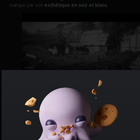
marque par son
esthétique en noir et blanc
.
Le jeu de caméra porte la mise en scène du titre.
Le jeu alterne en effet entre un scrolling 2D et des
cadrages fixes. Les quelques mouvements de caméra
faisant varier les perspectives offrent au titre
un rendu
des plus cinématographique
propice à la
contemplation. Les vagues successives de bandits ne
vous laisseront cependant que peut de temps pour