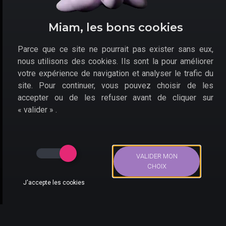
admirer les somptueux décors Trek To Yomi, bon plan
jeu sur PS5.
Miam, les bons cookies
En effet, le studio derrière Shadow Warrior associé au
créateur du jeu Eternal Castle, propose ici
un jeu vidéo
Parce que ce site ne pourrait pas exister sans eux,
exigeant
demandant précision et concentration.
nous utilisons des cookies. Ils sont la pour améliorer
votre expérience de navigation et analyser le trafic du
S'il sait parfois être frustrant, de nombreux points de
passages ponctuent la progression dans Trek To Yomi
site. Pour continuer, vous pouvez choisir de les
sur PS5. De plus, le personnage évoluera en trouvant
accepter ou de les refuser avant de cliquer sur
des objets permettant d'améliorer ses compétences.
« valider » .
VALIDER MON
CHOIX
J'accepte les cookies
Bons Plans
Actus
Compte
Recherche