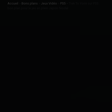
Accueil
>
Bons plans
>
Jeux Vidéo
>
PS5
>
Trek To Yomi sur PS5 :
bon plan pour le jeu en plein Japon féodal