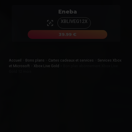
Eneba
XBLIVEG12X
39.99 €
Accueil
>
Bons plans
>
Cartes cadeaux et services
>
Services Xbox
et Microsoft
>
Xbox Live Gold
>
Bon plan abonnement Xbox Live
Gold 12 mois