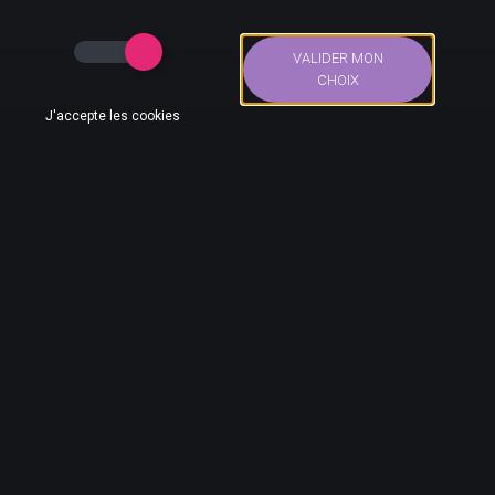
Xbox Live Gold
Toutes les informations concernant l'activation du code
VALIDER MON
sont disponibles sur le site de Microsoft
en suivant ce
CHOIX
lien
.
J'accepte les cookies
Bons Plans
Actus
Compte
Recherche
Eneba
Accueil
>
Bons plans
>
Cartes cadeaux et services
>
Services
Xbox et Microsoft
>
Xbox Live Gold
>
Bon plan abonnement
Xbox Live Gold 12 mois
AUTEUR DE CE BON PLAN