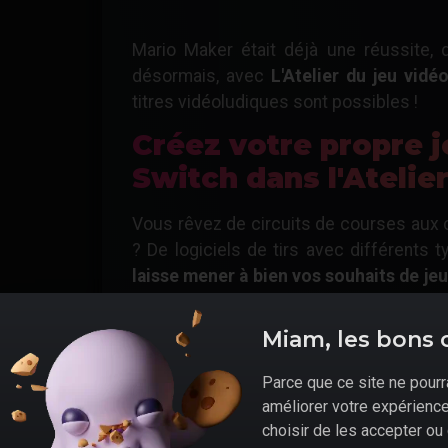
Mario Maker était déjà une réussite, 
désormais, avec
L'Atelier du jeu vid
titres vidéoludiques sont possibles !
Créez votre propre j
Switch dans l'Atelier
Vous rêvez de circuits de courses aux 
? De logiciels de tirs avec différents
laisse mener à bien vos souhaits de je
; par la suite, partagez vos créations au
Miam, les bons 
Parce que ce site ne pourra
améliorer votre expérience 
choisir de les accepter ou 