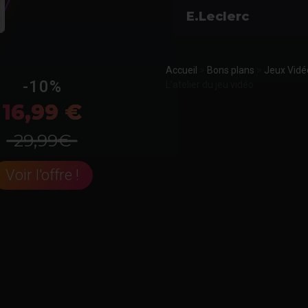
E.Leclerc
Accueil
>
Bons plans
>
Jeux Vidé
-10%
L’atelier du jeu vidéo
16,99 €
29,99€
Voir l'offre !