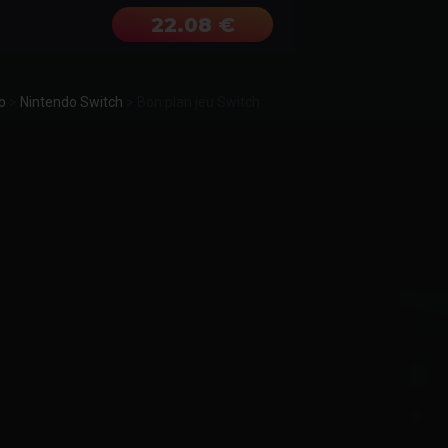
22.08 €
o
>
Nintendo Switch
>
Bon plan jeu Switch :