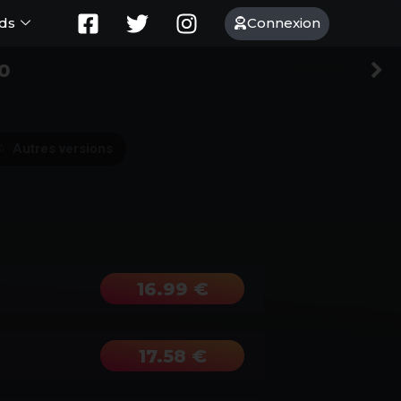
Connexion
ds
éo
Autres versions
16.99 €
17.58 €