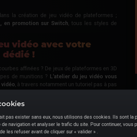
dans la création de jeu vidéo de plateformes ;
éo, en promotion sur Switch
, tous les styles de
eu vidéo avec votre
 dédié !
courbes affinées ? De jeux de plateformes en 3D
 types de munitions ?
L'atelier du jeu vidéo vous
u vidéo
, à travers notamment un tutoriel pas à pas
 plus grand nombre.
cookies
it pas exister sans eux, nous utilisons des cookies. Ils sont la 
de navigation et analyser le trafic du site. Pour continuer, vous
de les refuser avant de cliquer sur « valider » .