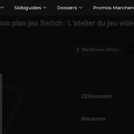
Skibiguides
Dossiers
Promos Marchan
on plan jeu Switch : L’atelier du jeu vid
Meilleures offres
CDiscount
Amazon