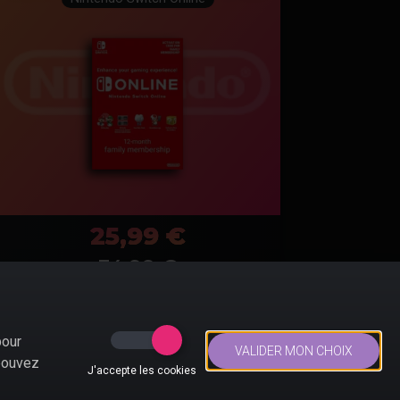
25,99 €
34.99
€
NINTENDO SWITCH
pour
PRINCESS PEACH
44,45 €
VALIDER MON CHOIX
SHOWTIME !
 pouvez
59,99 €
J'accepte les cookies
Sortie le 22/03/2024