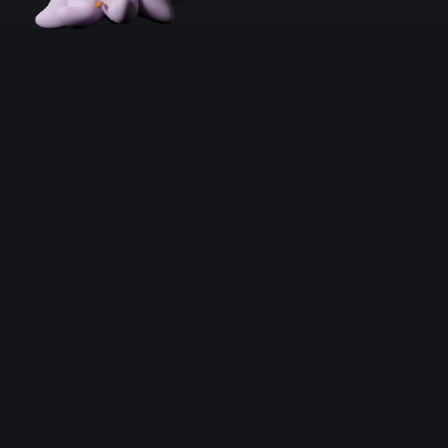
Quels sont les
bons plans disponibles p
Amazon
Fnac
Cultura
Auchan