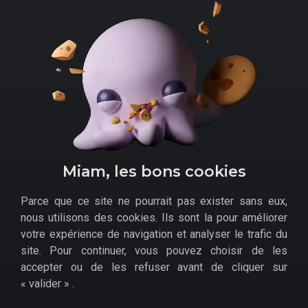
Menu
Informations générales
Accueil
Politique de confidentialité
Bons Plans
Mentions légales
Actus
Contact
Miam, les bons cookies
Tests
Skibiguides
Dossiers
Parce que ce site ne pourrait pas exister sans eux,
Précommandes
nous utilisons des cookies. Ils sont la pour améliorer
Promo Marchands
votre expérience de navigation et analyser le trafic du
Évènements
site. Pour continuer, vous pouvez choisir de les
promotionnels
accepter ou de les refuser avant de cliquer sur
« valider » .