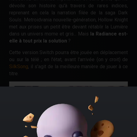
dévoile son histoire qu'à travers de rares indices,
reprenant en cela la narration filée de la saga Dark
Souls. Metroidvania nouvelle-génération, Hollow Knight
met aux prises un petit être devant rétablir la Lumière
dans un univers morne et gris... Mais
la Radiance est-
elle à tout prix la solution
?
Cette version Switch pourra être jouée en déplacement
ou sur la télé ; en l'état, avant l'arrivée (on y croit) de
SilkSong
, il s'agit de la meilleure manière de jouer à ce
titre.