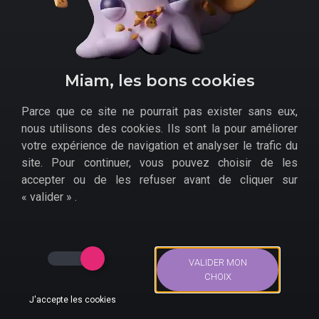
Quels bons plans pour
Hollow Knight sur
Miam, les bons cookies
Switch en ce moment ?
Parce que ce site ne pourrait pas exister sans eux,
Comment profiter des
bons plans sur le jeu Switch
nous utilisons des cookies. Ils sont la pour améliorer
Hollow Knight
?
votre expérience de navigation et analyser le trafic du
site. Pour continuer, vous pouvez choisir de les
Amazon
accepter ou de les refuser avant de cliquer sur
Cdiscount
« valider » .
Cultura
Auchan
Just For Games
VALIDER MON
CHOIX
Rakuten
.
J'accepte les cookies
Bons Plans
Actus
Compte
Recherche