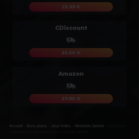
22.95 €
CDiscount
25.00 €
Amazon
27.90 €
Accueil
>
Bons plans
>
Jeux Vidéo
>
Nintendo Switch
>
Kingdoms
of Amalur Re-Reckoning pas cher sur Switch