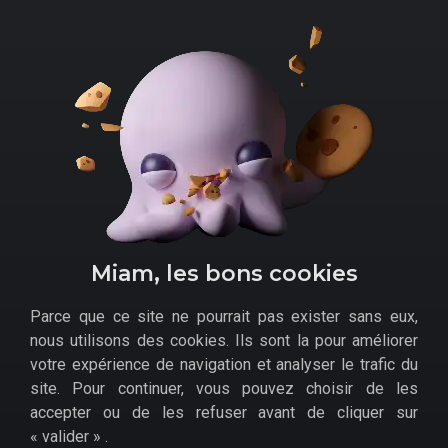
de magies variées. Il s'agit d'un remaster d'un jeu
précédemment sorti sur PC, avec cette fois-ci les deux
DLC intégrés.
Miam, les bons cookies
Parce que ce site ne pourrait pas exister sans eux,
Comment
acheter Kingdoms of Amalur Re-
nous utilisons des cookies. Ils sont la pour améliorer
Reckoning pas cher
sur Switch ?
votre expérience de navigation et analyser le trafic du
site. Pour continuer, vous pouvez choisir de les
Micromania
accepter ou de les refuser avant de cliquer sur
Fnac
« valider » .