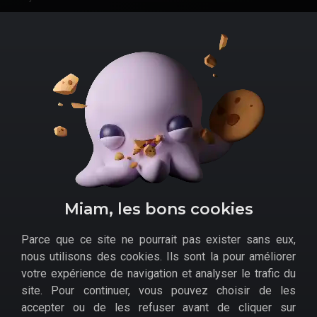
Cette version pour la console de Nintendo permet de
jouer jusqu'à 4 en écran scindé. Elle bénéficie
également de fonctions multijoueur en ligne.
Miam, les bons cookies
Parce que ce site ne pourrait pas exister sans eux,
Minecraft est pas cher sur Switch
. C'est l'occasion
nous utilisons des cookies. Ils sont la pour améliorer
idéale pour les possesseurs de la console hybride de
votre expérience de navigation et analyser le trafic du
Nintendo de se procurer une légende vidéoludique.
site. Pour continuer, vous pouvez choisir de les
Amazon
accepter ou de les refuser avant de cliquer sur