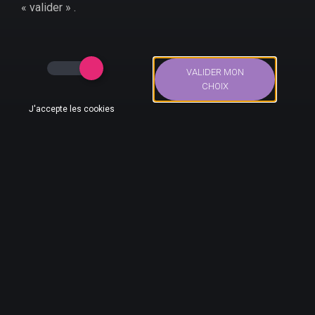
« valider » .
Cultura
Fnac
Micromania
VALIDER MON
Cdiscount
CHOIX
Boulanger
J'accepte les cookies
Auchan
Bons Plans
Actus
Compte
Recherche
Accueil
>
Bons plans
>
Jeux Vidéo
>
Nintendo Switch
>
Minecraft en promotion sur Switch
AUTEUR DE CE BON PLAN