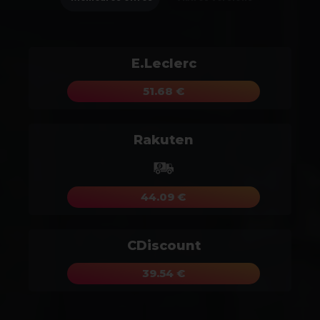
E.Leclerc
51.68 €
Rakuten
44.09 €
CDiscount
39.54 €