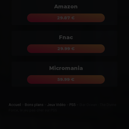
Amazon
29.87 €
Fnac
29.99 €
Micromania
59.99 €
Accueil
>
Bons plans
>
Jeux Vidéo
>
PS5
>
Star Ocean : The Divine
Force, le jeu pas cher sur PS5