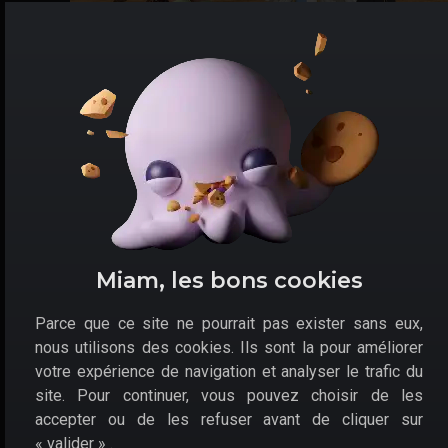
Au gré de votre progression, composez votre escouade de
choc pour défaire les dangers du monde de Star Ocean : Th
Divine Force.
Ce binôme, lié par le destin, devra alors passer outre
moult obstacles pour
changer la Galaxie
. Chaque
choix aura ses conséquences, aussi à vous de
privilégier la diplomatie, au détriment de l'opposition.
Oppositions qui se tiendront dans la plus grande
tradition des RPG japonais. Les combats se jouent au
Miam, les bons cookies
tour par tour dans ce
jeu pas cher sur PS5
. Classique,
mais pourquoi pas,
Star Ocean : The Divine Force en
Parce que ce site ne pourrait pas exister sans eux,
promo sur Playstation 5
plaira indéniablement à tous
nous utilisons des cookies. Ils sont la pour améliorer
les aficionados du genre.
votre expérience de navigation et analyser le trafic du
site. Pour continuer, vous pouvez choisir de les
accepter ou de les refuser avant de cliquer sur
« valider » .