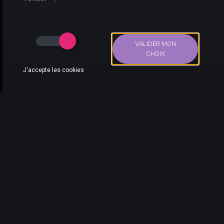
VALIDER MON
CHOIX
J'accepte les cookies
Des combats au tour par tour dans la plus grande tradition
Bons Plans
Actus
Compte
Recherche
des J-RPG.
Quelles sont les offres
pour Star Ocean : The
Divine Force pas cher
sur PS5 ?
Le jeu est sorti le 27 octobre 2022. Quels sont les
bons plans pour Star Ocean : The Divine Force sur
PS5
? Ils se trouvent assurément chez les marchands
suivants :