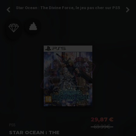
Star Ocean : The Divine Force, le jeu pas cher sur PS5
29,87 €
PS5
69.99€
STAR OCEAN : THE