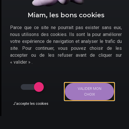
Celle-ci vous sera bien utile au cours des nombreuses
batailles à surmonter. Des combats au tour par tour
Miam, les bons cookies
seront alors dirigeables, avec un
système annoncé
comme unique en son genre.
Parce que ce site ne pourrait pas exister sans eux,
Dans la plus grande veine des licences appréciées de
nous utilisons des cookies. Ils sont la pour améliorer
Square Enix,
Star Ocean : The Divine Force en promo
votre expérience de navigation et analyser le trafic du
sur Xbox One et Series X
risque de conquérir les
site. Pour continuer, vous pouvez choisir de les
amateurs du genre. À ne pas louper dès sa sortie, le 27
accepter ou de les refuser avant de cliquer sur
octobre 2022.
« valider » .
VALIDER MON
CHOIX
J'accepte les cookies
Bons Plans
Actus
Compte
Recherche
Les combats, au tour par tour, s'inscrivent dans la grande