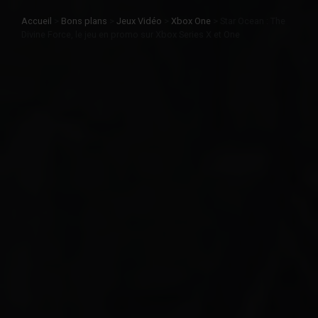
Accueil
>
Bons plans
>
Jeux Vidéo
>
Xbox One
>
Star Ocean : The
Divine Force, le jeu en promo sur Xbox Series X et One