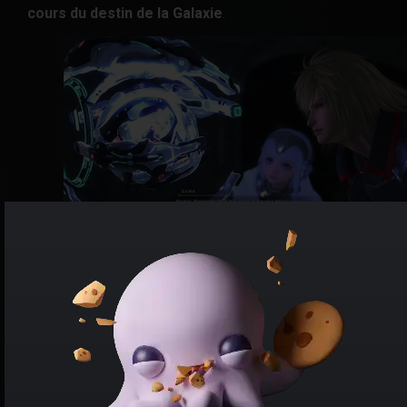
cours du destin de la Galaxie
.
La narration promet une immersion dans un monde
mélangeant fantasy et SF.
Exploration est le maître-mot de ce bon plan jeu Xbox
Series X et One. Aux commandes du vaisseau de
Raymond, vous pourrez
naviguer de planète en
planète
, pour peut-être accroître votre escouade de
choc.