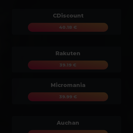
CDiscount
40.18 €
Rakuten
39.19 €
Micromania
39.99 €
Auchan