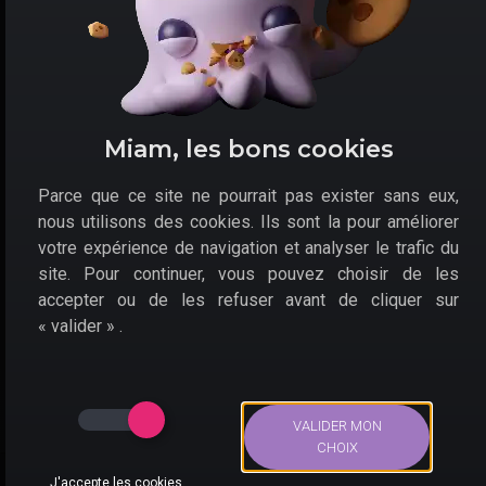
Tactical-RPG affûté, Triangle Strategy dispose en outre d'un
très belle patte graphique.
Les bons plans du
Miam, les bons cookies
moment pour le jeu
Parce que ce site ne pourrait pas exister sans eux,
vidéo Switch : Triangle
nous utilisons des cookies. Ils sont la pour améliorer
Strategy
votre expérience de navigation et analyser le trafic du
site. Pour continuer, vous pouvez choisir de les
Plusieurs marchands sont susceptibles de proposer un
accepter ou de les refuser avant de cliquer sur
bon plan pour Triangle Strategy sur Nintendo
« valider » .
Switch
:
Amazon
Fnac
VALIDER MON
CHOIX
Cultura
J'accepte les cookies