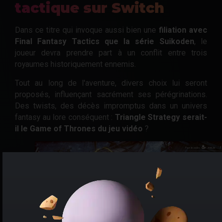
tactique sur Switch
Dans ce titre qui invoque aussi bien une
filiation avec
Final Fantasy Tactics que la série Suikoden
, le
joueur devra prendre part à un conflit entre trois
royaumes historiquement ennemis.
Tout au long de l'aventure, divers choix lui seront
proposés, influençant sacrément ses pérégrinations.
Des twists, des décès impromptus dans un univers
fantasy au lore conséquent :
Triangle Strategy serait-
il le Game of Thrones du jeu vidéo
?