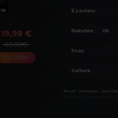
E.Leclerc
Rakuten
19,99 €
69.99€
Fnac
Voir l'offre !
Cultura
Accueil
>
Bons plans
>
Jeux Vidé
Dynasty sur Xbox One et Series 