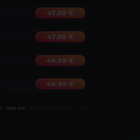
47.00 €
47.00 €
49.99 €
49.99 €
o
>
Xbox One
>
Bon plan pour Wo Long : Fallen
X