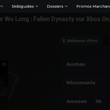
Skibiguides
Dossiers
Promos Marchan
r Wo Long : Fallen Dynasty sur Xbox On
Meilleures offres
Auchan
Micromania
Amazon