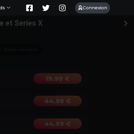
Connexion
ds
e et Series X
Autres versions
19.99 €
44.99 €
44.99 €