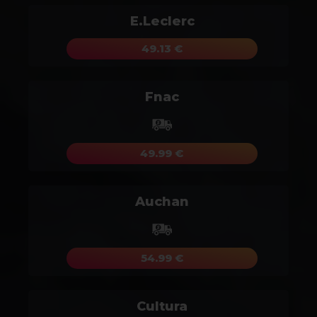
E.Leclerc
49.13 €
Fnac
49.99 €
Auchan
54.99 €
Cultura