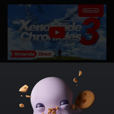
Jeu d'action et de rôle dans la droite lignée de ses
prédécesseurs,
Xenoblade Chronicles 3 invite à
l'exploration d'un vaste monde ouvert
. Lors des
affrontements, jusqu'à 7 personnages peuvent
participer aux combats. Au gré de la progression, il sera
possible de changer la classe du protagoniste, afin de
leur donner accès à des builds aux influences
mélangées.