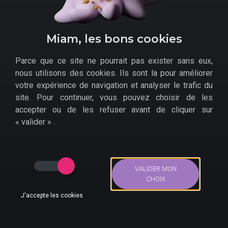
Le créateur de la saga, Tetsuya Takahashi, l'assure : il
ne serait pas revenu faire un nouvel épisode sans un
concept novateur, éveillant son imagination. On le croit
Miam, les bons cookies
sur parole, tant
Xenoblade Chronicles 3 semble être
un pas de plus en avant pour la franchise de J-RPG
Parce que ce site ne pourrait pas exister sans eux,
possédée par Nintendo.
nous utilisons des cookies. Ils sont la pour améliorer
Tous les bons plans pour
votre expérience de navigation et analyser le trafic du
site. Pour continuer, vous pouvez choisir de les
Xenoblades Chronicles 3
accepter ou de les refuser avant de cliquer sur
sur Nintendo Switch
« valider » .
Quelles enseignes peuvent, le cas échéant, proposer
des
réductions sur Xenoblade Chronicles 3 pour
Nintendo Switch
?
VALIDER MON
CHOIX
Auchan
J'accepte les cookies
Amazon
Bons Plans
Actus
Compte
Recherche
Micromania