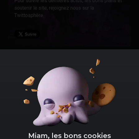
Pour suivre les dernières actus, les bons plans et
soutenir le site, rejoignez nous sur la
Twittosphère.
Menu
Informations générales
Accueil
Politique de confidentialité
Bons Plans
Mentions légales
Actus
Contact
Miam, les bons cookies
Tests