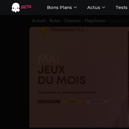
Bons Plans
Actus
Tests
BETA
Accueil
>
Actus
>
Consoles
>
Playstation
>
Les jeux o