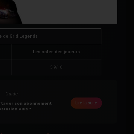
ue de Grid Legends
Les notes des joueurs
5,9/10
Guide
Lire la suite
tager son abonnement
ystation Plus ?