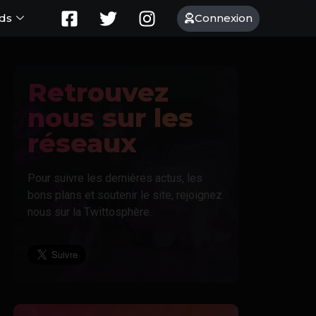
Connexion
ds
Retrouvez
nous sur les
réseaux
Pour suivre les dernières actus, les
bons plans et soutenir le site, rejoignez
nous sur la Twittosphère.