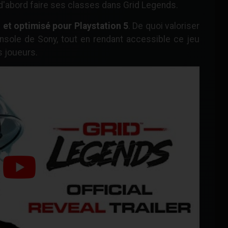
a d'abord faire ses classes dans Grid Legends.
, et optimisé pour Playstation 5
. De quoi valoriser
onsole de Sony, tout en rendant accessible ce jeu
s joueurs.