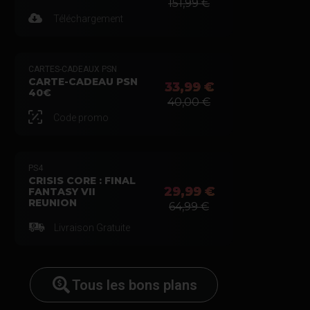
151,99 €
Téléchargement
CARTES-CADEAUX PSN
CARTE-CADEAU PSN
33,99 €
40€
40,00 €
Code promo
PS4
CRISIS CORE : FINAL
29,99 €
FANTASY VII
REUNION
64,99 €
Livraison Gratuite
Tous les bons plans