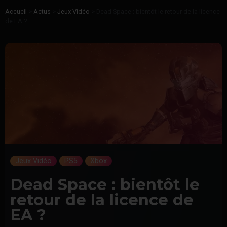
Accueil
>
Actus
>
Jeux Vidéo
>
Dead Space : bientôt le retour de la licence
de EA ?
Jeux Vidéo
PS5
Xbox
Dead Space : bientôt le
retour de la licence de
EA ?