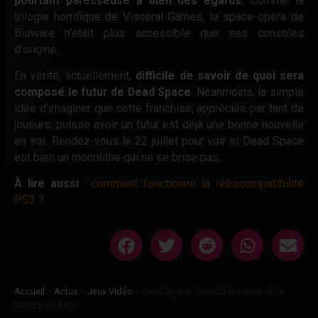
pourtant paresseuse à bien des égards.
Comme la
trilogie horrifique de Visceral Games, le space-opera de
Bioware n'était plus accessible que ses consoles
d'origine.
En vérité, actuellement,
difficile de savoir de quoi sera
composé le futur de Dead Space
. Néanmoins, la simple
idée d'imaginer que cette franchise, appréciée par tant de
joueurs, puisse avoir un futur est déjà une bonne nouvelle
en soi. Rendez-vous le 22 juillet pour voir si Dead Space
est bien un monolithe qui ne se brise pas.
À lire aussi
:
comment fonctionne la rétrocompatibilité
PS3 ?
Accueil
>
Actus
>
Jeux Vidéo
>
Dead Space : bientôt le retour de la
licence de EA ?