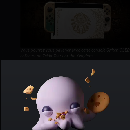
Vous pourrez vous pavaner avec cette console Switch OLED
collector de Zelda Tears of the Kingdom.
Les
bons plans disponibles pour l'édition spéciale
Zelda de la Switch OLED
font saliver. À un détail près
tout de même : le jeu ne sera pas inclus dans la boîte,
ni en physique, ni en dématérialisé. Il est toutefois
possible d'acheter
Zelda : Tears of the Kingdom pas
cher sur Switch
, séparément.
Reste toutefois la
console la mieux vendue de cette
génération
, dans une édition spéciale qui devrait se
vendre comme des petits pains. Enfin, un petit pain.