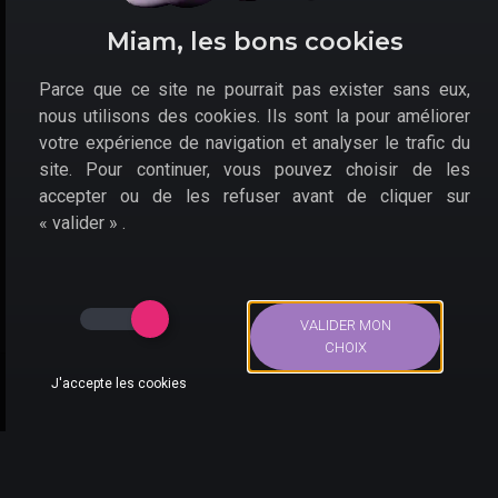
Les offres pour la console Switch OLED édition Zelda :
Tears of the Kingdom pas chère sont à retrouver ici.
Miam, les bons cookies
Parce que ce site ne pourrait pas exister sans eux,
nous utilisons des cookies. Ils sont la pour améliorer
votre expérience de navigation et analyser le trafic du
site. Pour continuer, vous pouvez choisir de les
accepter ou de les refuser avant de cliquer sur
« valider » .
En mode nomade, ce bon plan affiche de belles couleurs, sur
VALIDER MON
l'écran et ailleurs !
CHOIX
Où acheter la Switch
J'accepte les cookies
Bons Plans
Actus
Compte
Recherche
OLED édition spéciale
Zelda : Tears of the