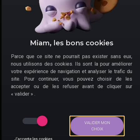
console. Un
jeu de plateforme en 3D, avec
énormément de contenu
, pour des heures et des
heures de jeu. Pourrez-vous trouver toutes les étoiles
?
Par chance : la première se trouve chez votre
Miam, les bons cookies
revendeur préféré, avec la
console Switch édition
Super Mario Odyssey pas chère
.
Parce que ce site ne pourrait pas exister sans eux,
nous utilisons des cookies. Ils sont la pour améliorer
votre expérience de navigation et analyser le trafic du
site. Pour continuer, vous pouvez choisir de les
accepter ou de les refuser avant de cliquer sur
« valider » .
VALIDER MON
CHOIX
L'aventure exclusive du plombier italien, Super Mario Odysse
est fournie en téléchargement;
J'accepte les cookies