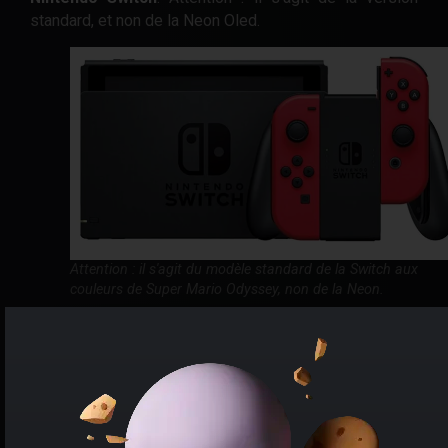
standard, et non de la Neon Oled.
Attention : il s'agit du modèle standard de la Switch aux
couleurs de Super Mario Odyssey, non de la Neon.
En profitant de cette
promo pour la console Switch
édition Super Mario Odyssey
, les joueurs obtiennent
des Joy-Con aux couleurs du célèbre plombier italien,
ainsi qu'un code de téléchargement pour le jeu pré-cité.
Super Mario Odyssey est un indispensable de la