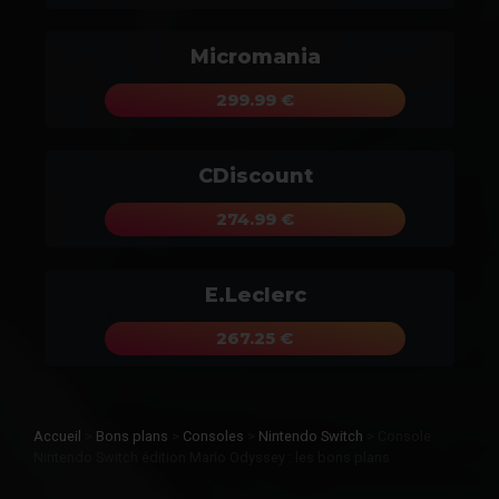
Micromania
299.99 €
CDiscount
274.99 €
E.Leclerc
267.25 €
Accueil
>
Bons plans
>
Consoles
>
Nintendo Switch
>
Console
Nintendo Switch édition Mario Odyssey : les bons plans