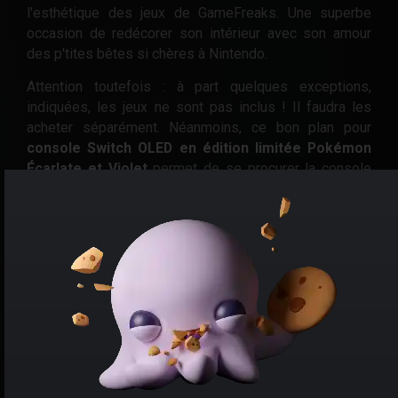
l'esthétique des jeux de GameFreaks. Une superbe
occasion de redécorer son intérieur avec son amour
des p'tites bêtes si chères à Nintendo.
Attention toutefois : à part quelques exceptions,
indiquées, les jeux ne sont pas inclus ! Il faudra les
acheter séparément. Néanmoins, ce bon plan pour
console Switch OLED en édition limitée Pokémon
Écarlate et Violet
permet de se procurer la console
hybride de Nintendo dans les meilleures dispositions.