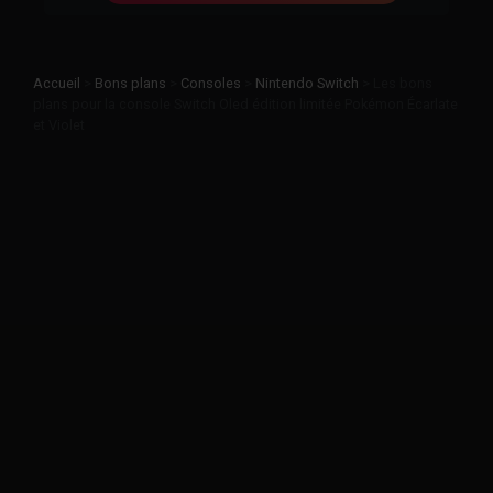
Accueil
>
Bons plans
>
Consoles
>
Nintendo Switch
>
Les bons
plans pour la console Switch Oled édition limitée Pokémon Écarlate
et Violet