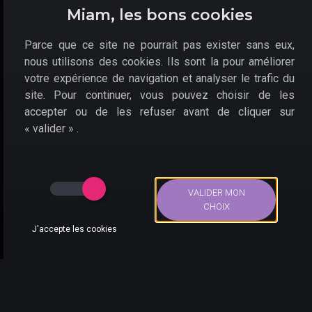
Miam, les bons cookies
Parce que ce site ne pourrait pas exister sans eux,
nous utilisons des cookies. Ils sont la pour améliorer
votre expérience de navigation et analyser le trafic du
site. Pour continuer, vous pouvez choisir de les
accepter ou de les refuser avant de cliquer sur
Les manettes de cette édition limitée Pokémon sont fort
« valider » .
jolies.
Les bons plans pour la
console Switch OLED
VALIDER MON
CHOIX
édition limitée Pokémon
J'accepte les cookies
écarlate et violet
Bons Plans
Actus
Compte
Recherche
De nombreux bons plans sont disponibles pour la
console Switch OLED édition limitée Pokémon
écarlate et violet pas chère
sont disponibles chez :