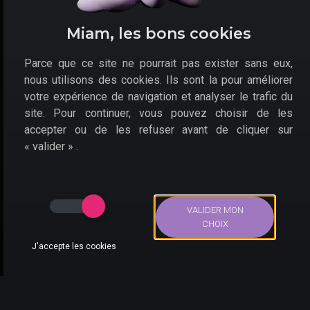
En tous les cas, Hogwarts Legacy est attendu de pied
ferme. Le jeu est disponible à l'achat depuis sa
sortie
Miam, les bons cookies
le 10 février 2023
. Et nous y avons joué, comme
prouvé dans notre
test de Hogwarts Legacy
.
Parce que ce site ne pourrait pas exister sans eux,
nous utilisons des cookies. Ils sont la pour améliorer
votre expérience de navigation et analyser le trafic du
site. Pour continuer, vous pouvez choisir de les
accepter ou de les refuser avant de cliquer sur
« valider » .
VALIDER MON
Redécouvrez l'école Poudlard et ses mystères dans ce spin-
CHOIX
off de Harry Potter.
J'accepte les cookies
Où acheter Hogwarts
Bons Plans
Actus
Compte
Recherche
Legacy en promo sur