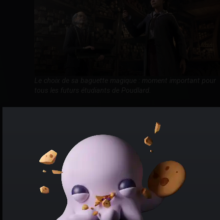
Le choix de sa baguette magique : moment important pour
tous les futurs étudiants de Poudlard.
Les joueurs pourront sélectionner la maison d'affiliation
chez Poudlard, le genre, l'apparence, mais aussi la voix,
le type de baguette et le corps de leur protagoniste.
Personnalisez donc ces éléments, et
lancez-vous
dans le monde magique créé par JK Rowling
.
Loin des polémiques, vous pourrez
rencontrer des
personnages marquants de la saga : Peeves, Nick
Quasi-Sans-Tête
, et supporter ou contrer une
révolution de Gobelins. Ah non,
la polémique existe
.