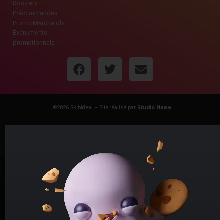
Dossiers
Précommandes
Promo Marchands
Évènements
promotionnels
©2026 Skibideal –
Site réalisé par
Studio Name