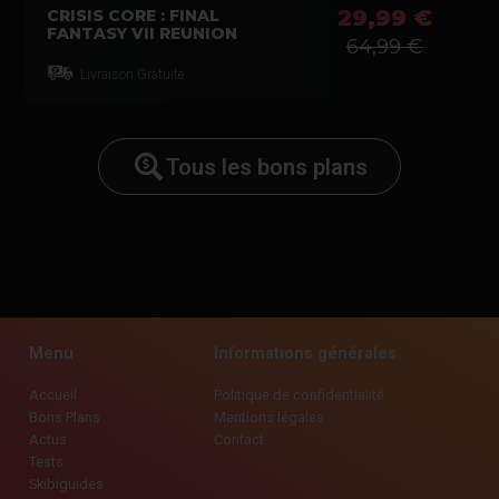
29,99 €
CRISIS CORE : FINAL
FANTASY VII REUNION
64,99 €
Livraison Gratuite
Tous les bons plans
Menu
Informations générales
Accueil
Politique de confidentialité
Bons Plans
Mentions légales
Actus
Contact
Tests
Skibiguides