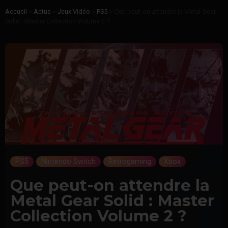
Accueil
>
Actus
>
Jeux Vidéo
>
PS5
>
Que peut-on attendre la Metal Gear
Solid : Master Collection Volume 2 ?
PS5
Nintendo Switch
Rétrogaming
Xbox
Que peut-on attendre la
Metal Gear Solid : Master
Collection Volume 2 ?