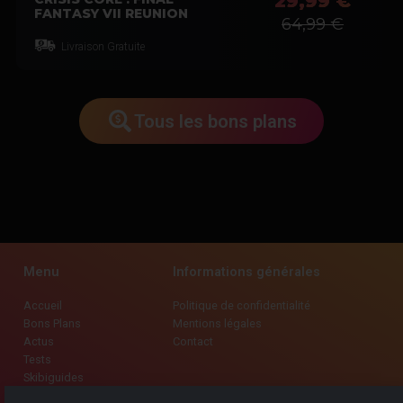
29,99 €
FANTASY VII REUNION
64,99 €
Livraison Gratuite
Tous les bons plans
Menu
Informations générales
Accueil
Politique de confidentialité
Bons Plans
Mentions légales
Actus
Contact
Tests
Skibiguides
Dossiers