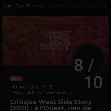
Accueil
>
Tests
>
Films
>
Critique West Side Story (2021) : à l’Ouest, rien de
nouveau ?
8
 / 
10
Films
10 janvier 2022
18:17
Rédigé par
Pierre-Yves Coulbeaux
Critique West Side Story
(2021) : à l’Ouest, rien de